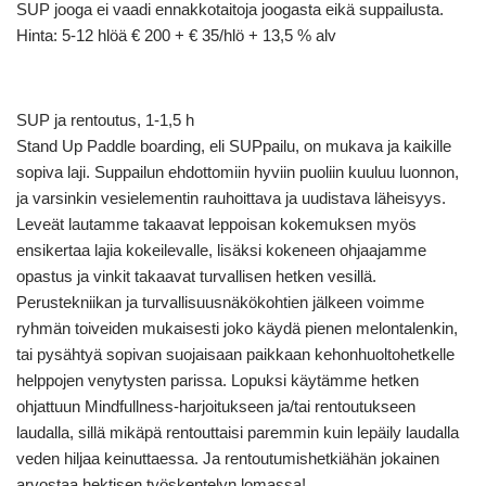
SUP jooga ei vaadi ennakkotaitoja joogasta eikä suppailusta.
Hinta: 5-12 hlöä € 200 + € 35/hlö + 13,5 % alv
SUP ja rentoutus, 1-1,5 h
Stand Up Paddle boarding, eli SUPpailu, on mukava ja kaikille
sopiva laji. Suppailun ehdottomiin hyviin puoliin kuuluu luonnon,
ja varsinkin vesielementin rauhoittava ja uudistava läheisyys.
Leveät lautamme takaavat leppoisan kokemuksen myös
ensikertaa lajia kokeilevalle, lisäksi kokeneen ohjaajamme
opastus ja vinkit takaavat turvallisen hetken vesillä.
Perustekniikan ja turvallisuusnäkökohtien jälkeen voimme
ryhmän toiveiden mukaisesti joko käydä pienen melontalenkin,
tai pysähtyä sopivan suojaisaan paikkaan kehonhuoltohetkelle
helppojen venytysten parissa. Lopuksi käytämme hetken
ohjattuun Mindfullness-harjoitukseen ja/tai rentoutukseen
laudalla, sillä mikäpä rentouttaisi paremmin kuin lepäily laudalla
veden hiljaa keinuttaessa. Ja rentoutumishetkiähän jokainen
arvostaa hektisen työskentelyn lomassa!