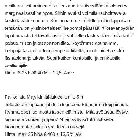
meille rauhoittuminen ei kuitenkaan tule itsestään tai ole edes
marginaalisesti helppoa. Silloin avuksi voi tulla rauhoittava ja
keskittävä tekeminen. Kun annamme mielelle jonkin leppoisan
tehtävän, on yksinkertaisesti helpompi päästää irti oravanpyörän
loputtomasta tehtävälistasta ja vähitellen laskea kierroksia kohti
palautumisen ja tasapainon tilaa. Käytämme apuna mm.
helppoja tasapainoiluja, lempeää liikettä, luontotaidetta sekä
läsnäoloharjoituksia. Sopii kaiken kuntoisille, ja eri ikäisille
osallistujille.
Hinta: 6-25 hlöä 400€ + 13,5 % alv
Patikointia Majvikin lähialueella n. 1,5 h
Tutustutaan oppaan johdolla luontoon. Etenemme leppoisasti.
Ryhmä oppii luonnosta ja sen eläimistä. Mitä syötävää löytyy
luonnosta vuoden ympäri? Miten syttyisi tuli tuluksella
luonnonmateriaaleilla ym. kivoja niksejä.
Hinta: max 25 hlöä € 400 + 13,5 % alv