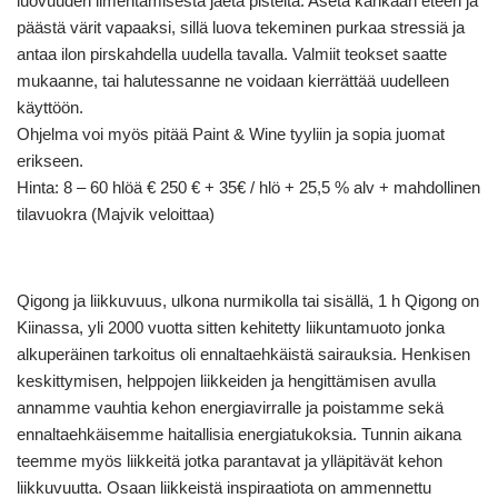
luovuuden ilmentämisestä jaeta pisteitä. Aseta kankaan eteen ja
päästä värit vapaaksi, sillä luova tekeminen purkaa stressiä ja
antaa ilon pirskahdella uudella tavalla. Valmiit teokset saatte
mukaanne, tai halutessanne ne voidaan kierrättää uudelleen
käyttöön.
Ohjelma voi myös pitää Paint & Wine tyyliin ja sopia juomat
erikseen.
Hinta: 8 – 60 hlöä € 250 € + 35€ / hlö + 25,5 % alv + mahdollinen
tilavuokra (Majvik veloittaa)
Qigong ja liikkuvuus, ulkona nurmikolla tai sisällä, 1 h Qigong on
Kiinassa, yli 2000 vuotta sitten kehitetty liikuntamuoto jonka
alkuperäinen tarkoitus oli ennaltaehkäistä sairauksia. Henkisen
keskittymisen, helppojen liikkeiden ja hengittämisen avulla
annamme vauhtia kehon energiavirralle ja poistamme sekä
ennaltaehkäisemme haitallisia energiatukoksia. Tunnin aikana
teemme myös liikkeitä jotka parantavat ja ylläpitävät kehon
liikkuvuutta. Osaan liikkeistä inspiraatiota on ammennettu