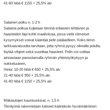
41-60 hlöä € 1150 + 25,5% alv
Salainen polku n. 1-2 h
Salaista polkua kuljetaan tiiminä erilaisten tehtävien ja
haasteiden läpi kohti maaliviivaa, jossa vielä viimeiset
kysymykset voivat kääntää pelin päälaelleen. Koko tiimin
tarkkaavaisuutta tarvitaan, jotta ryhmä pysyy oikealla polulla,
löytää vihjeet sekä suorittaa haasteet. Pelin voi voittaa
ainoastaan panostamalla ryhmän yhteistyökykyyn ja
nokkeluuteen.
Hinta: 10-20 hlöä € 650 + 25,5% alv
21-40 hlöä € 950 + 25,5% alv
41-60 hlöä € 1150 + 25,5% alv
Mäkiautojen kauneuskisat, n. 1,5 h
Tiimityönä rakennetaan katseet kääntävän hyvännäköinen