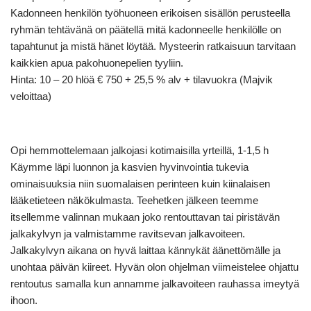
Kadonneen henkilön työhuoneen erikoisen sisällön perusteella
ryhmän tehtävänä on päätellä mitä kadonneelle henkilölle on
tapahtunut ja mistä hänet löytää. Mysteerin ratkaisuun tarvitaan
kaikkien apua pakohuonepelien tyyliin.
Hinta: 10 – 20 hlöä € 750 + 25,5 % alv + tilavuokra (Majvik
veloittaa)
Opi hemmottelemaan jalkojasi kotimaisilla yrteillä, 1-1,5 h
Käymme läpi luonnon ja kasvien hyvinvointia tukevia
ominaisuuksia niin suomalaisen perinteen kuin kiinalaisen
lääketieteen näkökulmasta. Teehetken jälkeen teemme
itsellemme valinnan mukaan joko rentouttavan tai piristävän
jalkakylvyn ja valmistamme ravitsevan jalkavoiteen.
Jalkakylvyn aikana on hyvä laittaa kännykät äänettömälle ja
unohtaa päivän kiireet. Hyvän olon ohjelman viimeistelee ohjattu
rentoutus samalla kun annamme jalkavoiteen rauhassa imeytyä
ihoon.