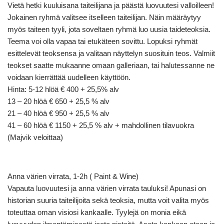
Vietä hetki kuuluisana taiteilijana ja päästä luovuutesi valloilleen!
Jokainen ryhmä valitsee itselleen taiteilijan. Näin määräytyy
myös taiteen tyyli, jota soveltaen ryhmä luo uusia taideteoksia.
Teema voi olla vapaa tai etukäteen sovittu. Lopuksi ryhmät
esittelevät teoksensa ja valitaan näyttelyn suosituin teos. Valmiit
teokset saatte mukaanne omaan galleriaan, tai halutessanne ne
voidaan kierrättää uudelleen käyttöön.
Hinta: 5-12 hlöä € 400 + 25,5% alv
13 – 20 hlöä € 650 + 25,5 % alv
21 – 40 hlöä € 950 + 25,5 % alv
41 – 60 hlöä € 1150 + 25,5 % alv + mahdollinen tilavuokra
(Majvik veloittaa)
Anna värien virrata, 1-2h ( Paint & Wine)
Vapauta luovuutesi ja anna värien virrata tauluksi! Apunasi on
historian suuria taiteilijoita sekä teoksia, mutta voit valita myös
toteuttaa oman visiosi kankaalle. Tyylejä on monia eikä