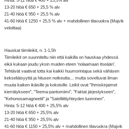
Hinta: 5-12 hlöä € 400 + 25,5% alv
13-20 hlöä € 650 + 25,5 % alv
21-40 hlöä € 950 + 25,5 % alv
41-60 hlöä € 1250 + 25,5 % alv + mahdollinen tilavuokra (Majvik
veloittaa)
Hauskat tiimileikit, n. 1-1,5h
Tiimileikit on suunniteltu niin että kaikilla on hauskaa yhdessä
eikä kukaan joudu yksin muiden eteen ’nolaamaan itseään’.
Tehtävät vaativat totta kai kaikki huumorintajua sekä vähäsen
kekseliäisyyttä ja hitusen notkeutta… mutta soveltuvat ilman
muuta kaiken ikäisille ja kokoisille. Leikit ovat ”Ihmiskirjaimet
kierrätykseen”, ”Teema-pantomiimi”, ”Faktat järjestykseen”,
”Kehonosamagneetit” ja ”Satelliittiyhteyden luominen”.
Hinta: 5-12 hlöä € 400 + 25,5% alv
13-20 hlöä € 650 + 25,5% alv
21-40 hlöä € 950 + 25,5% alv
41-60 hlöä € 1150 + 25,5% alv + mahdollinen tilavuokra (Majvik