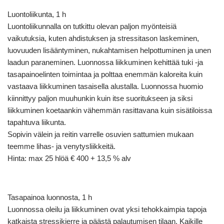
Luontoliikunta, 1 h
Luontoliikunnalla on tutkittu olevan paljon myönteisiä
vaikutuksia, kuten ahdistuksen ja stressitason laskeminen,
luovuuden lisääntyminen, nukahtamisen helpottuminen ja unen
laadun paraneminen. Luonnossa liikkuminen kehittää tuki -ja
tasapainoelinten toimintaa ja polttaa enemmän kaloreita kuin
vastaava liikkuminen tasaisella alustalla. Luonnossa huomio
kiinnittyy paljon muuhunkin kuin itse suoritukseen ja siksi
liikkuminen koetaankin vähemmän rasittavana kuin sisätiloissa
tapahtuva liikunta.
Sopivin välein ja reitin varrelle osuvien sattumien mukaan
teemme lihas- ja venytysliikkeitä.
Hinta: max 25 hlöä € 400 + 13,5 % alv
Tasapainoa luonnosta, 1 h
Luonnossa oleilu ja liikkuminen ovat yksi tehokkaimpia tapoja
katkaista stressikierre ja päästä palautumisen tilaan. Kaikille