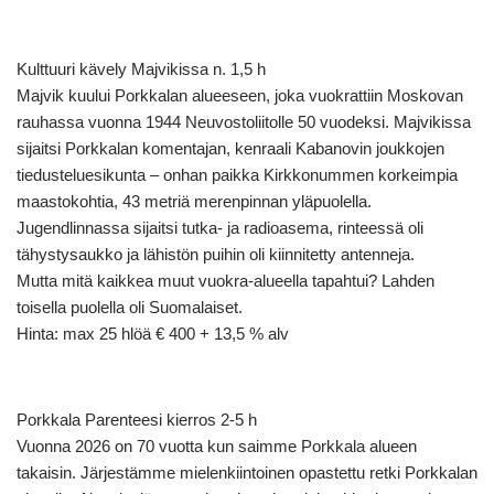
Kulttuuri kävely Majvikissa n. 1,5 h
Majvik kuului Porkkalan alueeseen, joka vuokrattiin Moskovan
rauhassa vuonna 1944 Neuvostoliitolle 50 vuodeksi. Majvikissa
sijaitsi Porkkalan komentajan, kenraali Kabanovin joukkojen
tiedusteluesikunta – onhan paikka Kirkkonummen korkeimpia
maastokohtia, 43 metriä merenpinnan yläpuolella.
Jugendlinnassa sijaitsi tutka- ja radioasema, rinteessä oli
tähystysaukko ja lähistön puihin oli kiinnitetty antenneja.
Mutta mitä kaikkea muut vuokra-alueella tapahtui? Lahden
toisella puolella oli Suomalaiset.
Hinta: max 25 hlöä € 400 + 13,5 % alv
Porkkala Parenteesi kierros 2-5 h
Vuonna 2026 on 70 vuotta kun saimme Porkkala alueen
takaisin. Järjestämme mielenkiintoinen opastettu retki Porkkalan