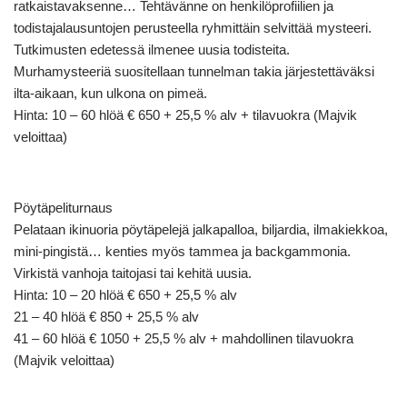
ratkaistavaksenne… Tehtävänne on henkilöprofiilien ja
todistajalausuntojen perusteella ryhmittäin selvittää mysteeri.
Tutkimusten edetessä ilmenee uusia todisteita.
Murhamysteeriä suositellaan tunnelman takia järjestettäväksi
ilta-aikaan, kun ulkona on pimeä.
Hinta: 10 – 60 hlöä € 650 + 25,5 % alv + tilavuokra (Majvik
veloittaa)
Pöytäpeliturnaus
Pelataan ikinuoria pöytäpelejä jalkapalloa, biljardia, ilmakiekkoa,
mini-pingistä… kenties myös tammea ja backgammonia.
Virkistä vanhoja taitojasi tai kehitä uusia.
Hinta: 10 – 20 hlöä € 650 + 25,5 % alv
21 – 40 hlöä € 850 + 25,5 % alv
41 – 60 hlöä € 1050 + 25,5 % alv + mahdollinen tilavuokra
(Majvik veloittaa)