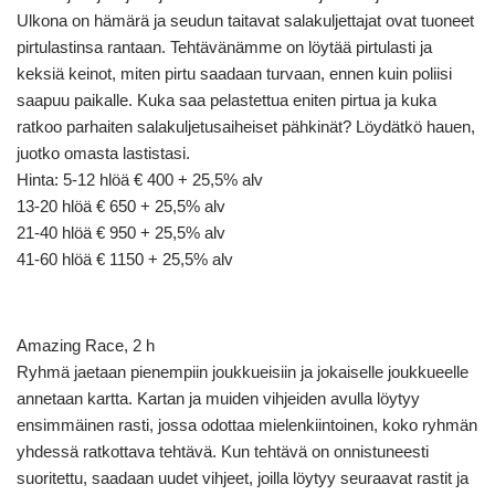
Ulkona on hämärä ja seudun taitavat salakuljettajat ovat tuoneet
pirtulastinsa rantaan. Tehtävänämme on löytää pirtulasti ja
keksiä keinot, miten pirtu saadaan turvaan, ennen kuin poliisi
saapuu paikalle. Kuka saa pelastettua eniten pirtua ja kuka
ratkoo parhaiten salakuljetusaiheiset pähkinät? Löydätkö hauen,
juotko omasta lastistasi.
Hinta: 5-12 hlöä € 400 + 25,5% alv
13-20 hlöä € 650 + 25,5% alv
21-40 hlöä € 950 + 25,5% alv
41-60 hlöä € 1150 + 25,5% alv
Amazing Race, 2 h
Ryhmä jaetaan pienempiin joukkueisiin ja jokaiselle joukkueelle
annetaan kartta. Kartan ja muiden vihjeiden avulla löytyy
ensimmäinen rasti, jossa odottaa mielenkiintoinen, koko ryhmän
yhdessä ratkottava tehtävä. Kun tehtävä on onnistuneesti
suoritettu, saadaan uudet vihjeet, joilla löytyy seuraavat rastit ja