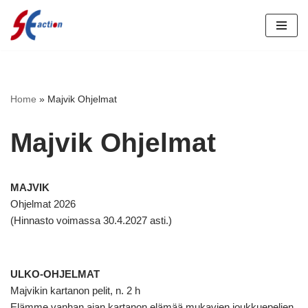
Siirry
suoraan
sisältöön
Home
»
Majvik Ohjelmat
Majvik Ohjelmat
MAJVIK
Ohjelmat 2026
(Hinnasto voimassa 30.4.2027 asti.)
ULKO-OHJELMAT
Majvikin kartanon pelit, n. 2 h
Elämme vanhan ajan kartanon elämää mukavien joukkuepelien