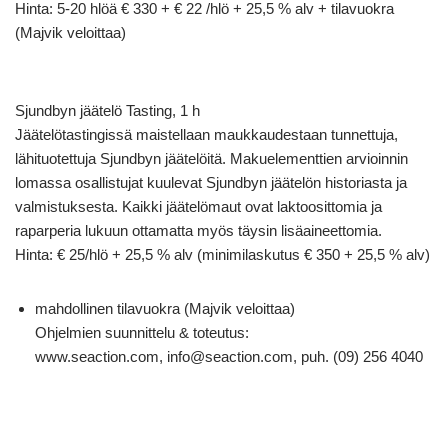
Hinta: 5-20 hlöä € 330 + € 22 /hlö + 25,5 % alv + tilavuokra
(Majvik veloittaa)
Sjundbyn jäätelö Tasting, 1 h
Jäätelötastingissä maistellaan maukkaudestaan tunnettuja,
lähituotettuja Sjundbyn jäätelöitä. Makuelementtien arvioinnin
lomassa osallistujat kuulevat Sjundbyn jäätelön historiasta ja
valmistuksesta. Kaikki jäätelömaut ovat laktoosittomia ja
raparperia lukuun ottamatta myös täysin lisäaineettomia.
Hinta: € 25/hlö + 25,5 % alv (minimilaskutus € 350 + 25,5 % alv)
mahdollinen tilavuokra (Majvik veloittaa)
Ohjelmien suunnittelu & toteutus:
www.seaction.com, info@seaction.com, puh. (09) 256 4040