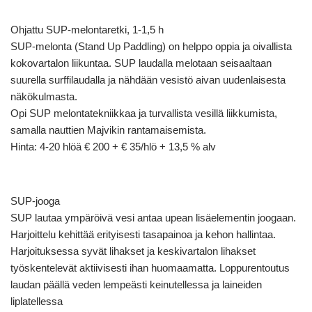
Ohjattu SUP-melontaretki, 1-1,5 h
SUP-melonta (Stand Up Paddling) on helppo oppia ja oivallista
kokovartalon liikuntaa. SUP laudalla melotaan seisaaltaan
suurella surffilaudalla ja nähdään vesistö aivan uudenlaisesta
näkökulmasta.
Opi SUP melontatekniikkaa ja turvallista vesillä liikkumista,
samalla nauttien Majvikin rantamaisemista.
Hinta: 4-20 hlöä € 200 + € 35/hlö + 13,5 % alv
SUP-jooga
SUP lautaa ympäröivä vesi antaa upean lisäelementin joogaan.
Harjoittelu kehittää erityisesti tasapainoa ja kehon hallintaa.
Harjoituksessa syvät lihakset ja keskivartalon lihakset
työskentelevät aktiivisesti ihan huomaamatta. Loppurentoutus
laudan päällä veden lempeästi keinutellessa ja laineiden
liplatellessa