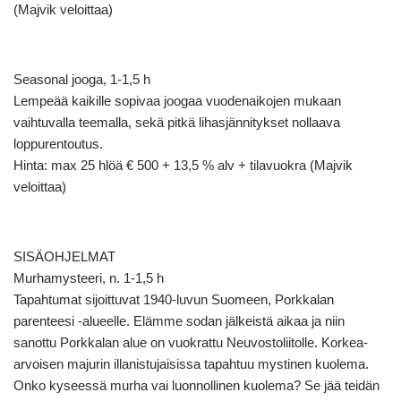
(Majvik veloittaa)
Seasonal jooga, 1-1,5 h
Lempeää kaikille sopivaa joogaa vuodenaikojen mukaan
vaihtuvalla teemalla, sekä pitkä lihasjännitykset nollaava
loppurentoutus.
Hinta: max 25 hlöä € 500 + 13,5 % alv + tilavuokra (Majvik
veloittaa)
SISÄOHJELMAT
Murhamysteeri, n. 1-1,5 h
Tapahtumat sijoittuvat 1940-luvun Suomeen, Porkkalan
parenteesi -alueelle. Elämme sodan jälkeistä aikaa ja niin
sanottu Porkkalan alue on vuokrattu Neuvostoliitolle. Korkea-
arvoisen majurin illanistujaisissa tapahtuu mystinen kuolema.
Onko kyseessä murha vai luonnollinen kuolema? Se jää teidän