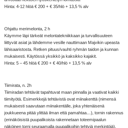
Hinta: 4-12 hlöä € 200 + € 35/hlö + 13,5 % alv
Ohjattu merimelonta, 2 h
Käymme läpi tärkeät melontatekniikkaan ja turvallisuuteen
liittyvät asiat ja lähdemme vesille nauttimaan Majvikin upeasta
lähisaaristosta. Retken pituus/vauhti ryhmän taidon ja kunnan
mukaisesti. Käytössä yksikkö ja kaksikko kajakit.
Hinta: 5 – 45 hlöä € 200 + € 40/hlö + 13,5 % alv
Tiimirata, n. 2h
Tiimiradan tehtävät tapahtuvat maan pinnalla ja vaativat kaikki
tiimityötä. Esimerkkejä tehtävistä ovat miinakenttä (nimensä
mukaisesti saavutaan miinakentälle, joka yhtenäisenä
joukkueena pitää ylittää ilman että pamahtaa…), tornin rakennus
(erinäköisistä puupalikoista rakennetaan toteemipaalun
näköinen torni seuraamalla puupalikoihin tehtyjä merkintöjä),