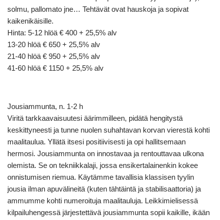
solmu, pallomato jne… Tehtävät ovat hauskoja ja sopivat
kaikenikäisille.
Hinta: 5-12 hlöä € 400 + 25,5% alv
13-20 hlöä € 650 + 25,5% alv
21-40 hlöä € 950 + 25,5% alv
41-60 hlöä € 1150 + 25,5% alv
Jousiammunta, n. 1-2 h
Viritä tarkkaavaisuutesi äärimmilleen, pidätä hengitystä
keskittyneesti ja tunne nuolen suhahtavan korvan vierestä kohti
maalitaulua. Yllätä itsesi positiivisesti ja opi hallitsemaan
hermosi. Jousiammunta on innostavaa ja rentouttavaa ulkona
olemista. Se on tekniikkalaji, jossa ensikertalainenkin kokee
onnistumisen riemua. Käytämme tavallisia klassisen tyylin
jousia ilman apuvälineitä (kuten tähtäintä ja stabilisaattoria) ja
ammumme kohti numeroituja maalitauluja. Leikkimielisessä
kilpailuhengessä järjestettävä jousiammunta sopii kaikille, ikään