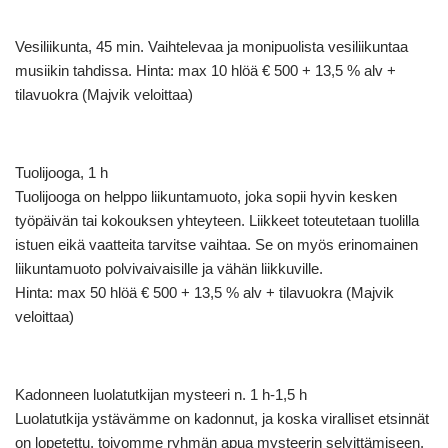
Vesiliikunta, 45 min. Vaihtelevaa ja monipuolista vesiliikuntaa
musiikin tahdissa. Hinta: max 10 hlöä € 500 + 13,5 % alv +
tilavuokra (Majvik veloittaa)
Tuolijooga, 1 h
Tuolijooga on helppo liikuntamuoto, joka sopii hyvin kesken
työpäivän tai kokouksen yhteyteen. Liikkeet toteutetaan tuolilla
istuen eikä vaatteita tarvitse vaihtaa. Se on myös erinomainen
liikuntamuoto polvivaivaisille ja vähän liikkuville.
Hinta: max 50 hlöä € 500 + 13,5 % alv + tilavuokra (Majvik
veloittaa)
Kadonneen luolatutkijan mysteeri n. 1 h-1,5 h
Luolatutkija ystävämme on kadonnut, ja koska viralliset etsinnät
on lopetettu, toivomme ryhmän apua mysteerin selvittämiseen.