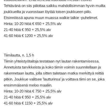
Tehtävänä on siis piilottaa salkku mahdollisimman hyvin muilta
joukkueilta ja vuorostaan löytää toisen joukkueen piilo.
Etsinnöissä apuna muun muassa walkie talkie -puhelimet.
Hinta: 10-20 hlöä € 650 + 25,5% alv
21-40 hlöä € 950 + 25,5% alv
41-60 hlöä € 1200 + 25,5% alv
Tiimilautta, n. 1,5 h
Tiimin yhteistyötaitoja testataan nyt lautan rakentamisessa.
Annetuista tarvikkeista ja koko tiimin voimin suunnitellaan ja
rakennetaan lautta, jolla sitten taitetaan matka merkittyä reittiä
pitkin. Joukkue valitsee ’lautturinsa’ ja voittava tiimi on se, joka
ensimmäisenä meloo maaliin.
Hinta: 10-20 hlöä € 750 + 25,5% alv
21-40 hlöä € 950 + 25,5% alv
41-60 hlöä € 1150 + 25,5% alv