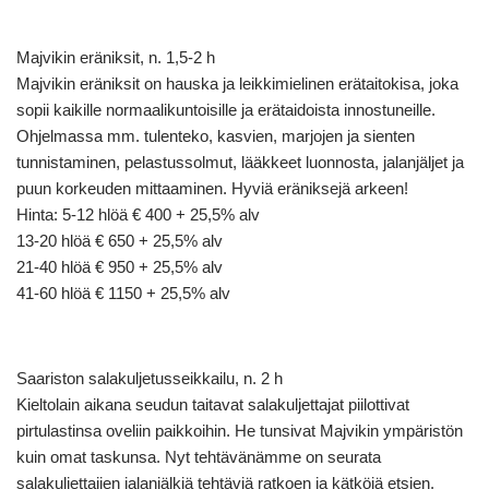
Majvikin eräniksit, n. 1,5-2 h
Majvikin eräniksit on hauska ja leikkimielinen erätaitokisa, joka
sopii kaikille normaalikuntoisille ja erätaidoista innostuneille.
Ohjelmassa mm. tulenteko, kasvien, marjojen ja sienten
tunnistaminen, pelastussolmut, lääkkeet luonnosta, jalanjäljet ja
puun korkeuden mittaaminen. Hyviä eräniksejä arkeen!
Hinta: 5-12 hlöä € 400 + 25,5% alv
13-20 hlöä € 650 + 25,5% alv
21-40 hlöä € 950 + 25,5% alv
41-60 hlöä € 1150 + 25,5% alv
Saariston salakuljetusseikkailu, n. 2 h
Kieltolain aikana seudun taitavat salakuljettajat piilottivat
pirtulastinsa oveliin paikkoihin. He tunsivat Majvikin ympäristön
kuin omat taskunsa. Nyt tehtävänämme on seurata
salakuljettajien jalanjälkiä tehtäviä ratkoen ja kätköjä etsien.