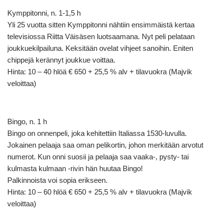
Kymppitonni, n. 1-1,5 h
Yli 25 vuotta sitten Kymppitonni nähtiin ensimmäistä kertaa
televisiossa Riitta Väisäsen luotsaamana. Nyt peli pelataan
joukkuekilpailuna. Keksitään ovelat vihjeet sanoihin. Eniten
chippejä kerännyt joukkue voittaa.
Hinta: 10 – 40 hlöä € 650 + 25,5 % alv + tilavuokra (Majvik
veloittaa)
Bingo, n. 1 h
Bingo on onnenpeli, joka kehitettiin Italiassa 1530-luvulla.
Jokainen pelaaja saa oman pelikortin, johon merkitään arvotut
numerot. Kun onni suosii ja pelaaja saa vaaka-, pysty- tai
kulmasta kulmaan -rivin hän huutaa Bingo!
Palkinnoista voi sopia erikseen.
Hinta: 10 – 60 hlöä € 650 + 25,5 % alv + tilavuokra (Majvik
veloittaa)