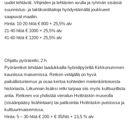
uudet tehtävät. Vihjeiden ja tehtävien avulla ja ryhmän sisäisiä
suunnistus- ja taktikointitaitoja hyödyntämällä joukkueet
saapuvat maaliin.
Hinta: 10-20 hlöä € 800 + 25,5% alv
21-40 hlöä € 1000 + 25,5% alv
41-60 hlöä € 1200 + 25,5% alv
Ohjattu pyöräretki, 2 h
Pyöräretket tehdään laadukkailla hybridipyörillä Kirkkonummen
kauniissa maisemissa. Retken vetäjällä on hyvä
paikallistuntemus ja osaa kertoa kohteiden mielenkiintoisesta
historiasta. Liikunnan lisäksi retki tarjoaa siis myös kulttuurillista
antia. Retkeen voi yhdistää vierailun Hvitträskin museolla
(sisäänpääsy lisähintaan) tai patikointia Hvitträskin puistossa ja
kulttuurimaisemissa.
Hinta: 5 – 30 hlöä € 200 + € 35/hlö + 13,5 % alv