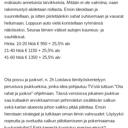
mäkiauto annetuista tarvikkeista. Mitään ei ole valmiina, vaan
rakennustyö aloitetaan nollasta. Ensin ideoidaan ja
suunnitellaan, ja sitten pistetäänkin sahat suhisemaan ja vasarat
heilumaan. Loppuun auto vielä koristellaan ryhmänsä
näköiseksi. Seuraa tiimien väliset autojen kauneus- ja
vauhtikisat.
Hinta: 10-20 hlöä € 950 + 25,5% alv
21-40 hlöä € 1150 + 25,5% alv
41-60 hlöä € 1350 + 25,5% alv
Ota possu ja juokse!, n. 2h Loistava tiimityöskentelyyn
perustuva joukkuekisa, jonka idea pohjautuu TV:stä tuttuun ”Ota
rahat ja juokse”-ohjelmaan. Tässä versiossa jokainen joukkue
saa kultaakin arvokkaamman pehmolelun sisältävän salkun
sekä kartan alueesta johon salkku pitää piilottaa. Ensin
hierotaan strategiat ja tutkitaan oman tiimin vahvuudet: Löytyykö
nopeutta ja oveluutta salkun piilottamiseen ja pokerinaamaa
kuulusteluihin? Entä kenestä kuoriutuu mestari-etsivä?