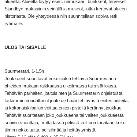
alueella. Alueelta löytyy esim. riemukaari, bunkkerit, terveiset
Sjundbyn makasiinin seinällä ja museot, jotka kertovat alueen
historiasta. Ole yhteydessä niin suunnitellaan sopiva retki
ryhmälle.
ULOS TAI SISÄLLE
Suurmestari, 1-1,5h
Joukkueet suorittavat erikoisiakin tehtäviä Suurmestarin
ohjeiden mukaan raikkaassa ulkoilmassa tai sisätiloissa.
Tehtävän parhaiten, joutuisinten ja Suurmestarin ohjeistusta
tarkimmin noudattanut joukkue haalii tehtävästä eniten pisteitä,
ja kokonaiskilpailun voittaa eniten pisteitä kerännyt joukkue.
Tehtävät suoritetaan joko joukkueena tai valiten joukkueesta
sopivin suorittaja, mutta tässä pelissä voittoon tarvitaan koko
tiimin nokkeluutta, pelisilmää ja heittäytymistä.