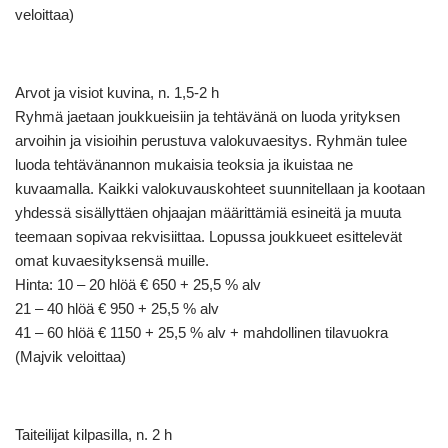
veloittaa)
Arvot ja visiot kuvina, n. 1,5-2 h
Ryhmä jaetaan joukkueisiin ja tehtävänä on luoda yrityksen
arvoihin ja visioihin perustuva valokuvaesitys. Ryhmän tulee
luoda tehtävänannon mukaisia teoksia ja ikuistaa ne
kuvaamalla. Kaikki valokuvauskohteet suunnitellaan ja kootaan
yhdessä sisällyttäen ohjaajan määrittämiä esineitä ja muuta
teemaan sopivaa rekvisiittaa. Lopussa joukkueet esittelevät
omat kuvaesityksensä muille.
Hinta: 10 – 20 hlöä € 650 + 25,5 % alv
21 – 40 hlöä € 950 + 25,5 % alv
41 – 60 hlöä € 1150 + 25,5 % alv + mahdollinen tilavuokra
(Majvik veloittaa)
Taiteilijat kilpasilla, n. 2 h