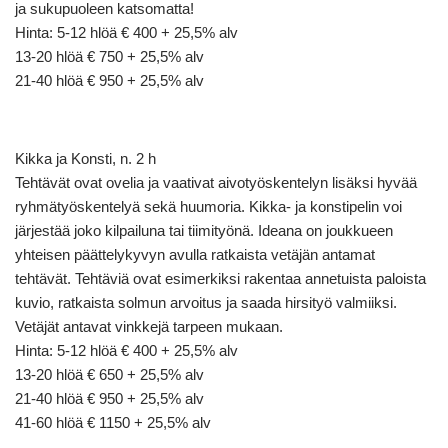
ja sukupuoleen katsomatta!
Hinta: 5-12 hlöä € 400 + 25,5% alv
13-20 hlöä € 750 + 25,5% alv
21-40 hlöä € 950 + 25,5% alv
Kikka ja Konsti, n. 2 h
Tehtävät ovat ovelia ja vaativat aivotyöskentelyn lisäksi hyvää
ryhmätyöskentelyä sekä huumoria. Kikka- ja konstipelin voi
järjestää joko kilpailuna tai tiimityönä. Ideana on joukkueen
yhteisen päättelykyvyn avulla ratkaista vetäjän antamat
tehtävät. Tehtäviä ovat esimerkiksi rakentaa annetuista paloista
kuvio, ratkaista solmun arvoitus ja saada hirsityö valmiiksi.
Vetäjät antavat vinkkejä tarpeen mukaan.
Hinta: 5-12 hlöä € 400 + 25,5% alv
13-20 hlöä € 650 + 25,5% alv
21-40 hlöä € 950 + 25,5% alv
41-60 hlöä € 1150 + 25,5% alv