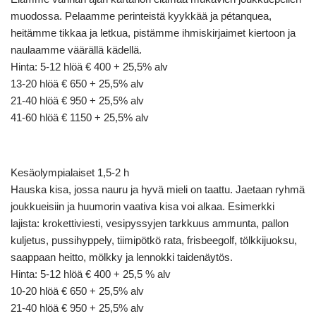
muodossa. Pelaamme perinteistä kyykkää ja pétanquea,
heitämme tikkaa ja letkua, pistämme ihmiskirjaimet kiertoon ja
naulaamme väärällä kädellä.
Hinta: 5-12 hlöä € 400 + 25,5% alv
13-20 hlöä € 650 + 25,5% alv
21-40 hlöä € 950 + 25,5% alv
41-60 hlöä € 1150 + 25,5% alv
Kesäolympialaiset 1,5-2 h
Hauska kisa, jossa nauru ja hyvä mieli on taattu. Jaetaan ryhmä
joukkueisiin ja huumorin vaativa kisa voi alkaa. Esimerkki
lajista: krokettiviesti, vesipyssyjen tarkkuus ammunta, pallon
kuljetus, pussihyppely, tiimipötkö rata, frisbeegolf, tölkkijuoksu,
saappaan heitto, mölkky ja lennokki taidenäytös.
Hinta: 5-12 hlöä € 400 + 25,5 % alv
10-20 hlöä € 650 + 25,5% alv
21-40 hlöä € 950 + 25,5% alv