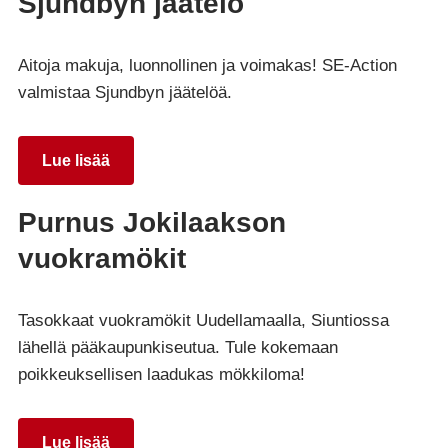
Sjundbyn jäätelö
Aitoja makuja, luonnollinen ja voimakas! SE-Action
valmistaa Sjundbyn jäätelöä.
Lue lisää
Purnus Jokilaakson
vuokramökit
Tasokkaat vuokramökit Uudellamaalla, Siuntiossa
lähellä pääkaupunkiseutua. Tule kokemaan
poikkeuksellisen laadukas mökkiloma!
Lue lisää