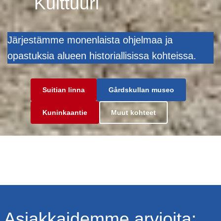
Kulttuuri
Järjestämme monenlaista ohjelmaa ja
opastuksia alueen historiallisissa kohteissa.
Suitian linna
Gårdskullan museo
Kuninkaantie
Muut kohteet
Asiakkaidemme arvioita: