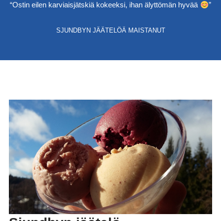
“Ostin eilen karviaisjätskiä kokeeksi, ihan älyttömän hyvää
”
SJUNDBYN JÄÄTELÖÄ MAISTANUT