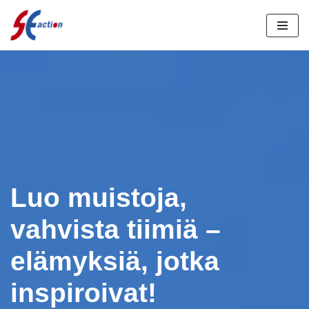
Siirry
suoraan
sisältöön
Luo muistoja,
vahvista tiimiä –
elämyksiä, jotka
inspiroivat!