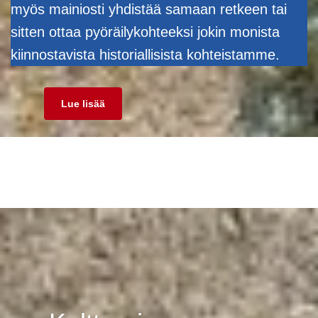
myös mainiosti yhdistää samaan retkeen tai
sitten ottaa pyöräilykohteeksi jokin monista
kiinnostavista historiallisista kohteistamme.
Lue lisää