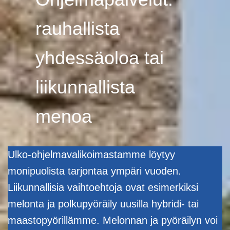
rauhallista
yhdessäoloa tai
liikunnallista
menoa
Ulko-ohjelmavalikoimastamme löytyy
monipuolista tarjontaa ympäri vuoden.
Liikunnallisia vaihtoehtoja ovat esimerkiksi
melonta ja polkupyöräily uusilla hybridi- tai
maastopyörillämme. Melonnan ja pyöräilyn voi