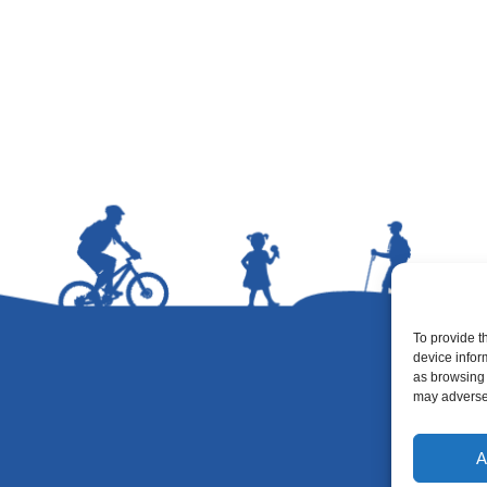
To provide t
device infor
as browsing 
may adversel
A