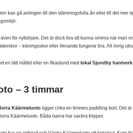
uren kan gå antingen till den stämningsfulla ån eller till det m
ngsmiljö.
a, även för nybörjare. Det är dock bra att kunna simma när man vi
derskor – träningsskor eller liknande fungerar bra. All övrig utru
en lätt måltid eller en fikastund med
lokal Sjundby hantverk
oto – 3 timmar
Norra Käärmeluoto
ligger cirka en timmes paddling bort. Det är 
orra Käärmeluoto. Båda öarna har vackra klippor.
oto har en eldstad och Västra Käärmeluoto ett kokskjul. Kom ihåg 