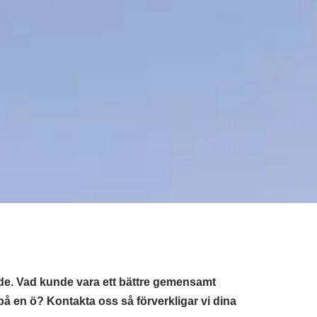
e. Vad kunde vara ett bättre gemensamt
på en ö? Kontakta oss så förverkligar vi dina