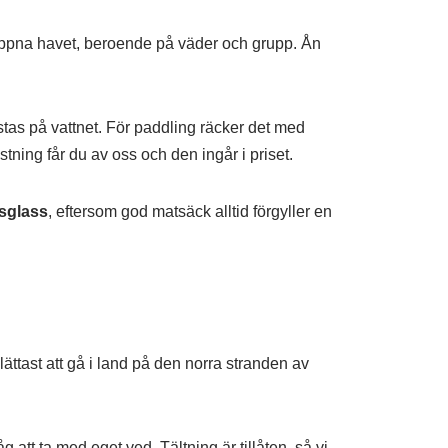
er öppna havet, beroende på väder och grupp. Ån
stas på vattnet. För paddling räcker det med
stning får du av oss och den ingår i priset.
sglass
, eftersom god matsäck alltid förgyller en
lättast att gå i land på den norra stranden av
att ta med eget ved. Tältning är tillåten, så vi