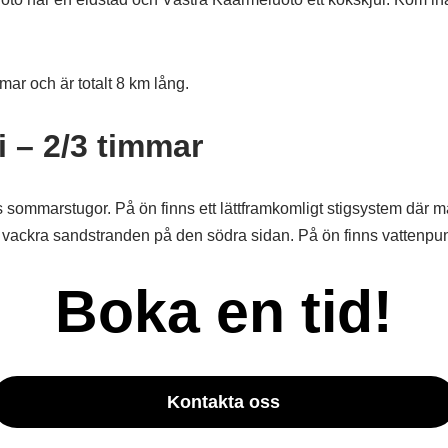
ar och är totalt 8 km lång.
i – 2/3 timmar
s sommarstugor. På ön finns ett lättframkomligt stigsystem där
ackra sandstranden på den södra sidan. På ön finns vattenpunkt
Boka en tid!
Kontakta oss