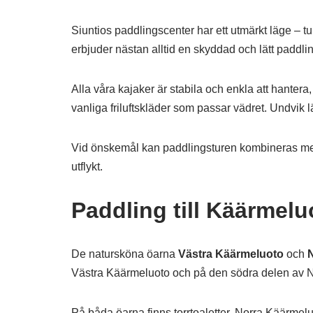
Siuntios paddlingscenter har ett utmärkt läge – t
erbjuder nästan alltid en skyddad och lätt paddli
Alla våra kajaker är stabila och enkla att hanter
vanliga friluftskläder som passar vädret. Undvik lä
Vid önskemål kan paddlingsturen kombineras med 
utflykt.
Paddling till Käärmelu
De natursköna öarna
Västra Käärmeluoto
och
Västra Käärmeluoto och på den södra delen av N
På båda öarna finns torrtoaletter. Norra Käärmelu