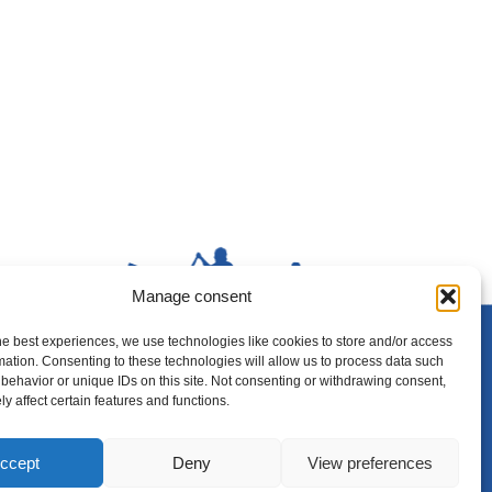
Manage consent
he best experiences, we use technologies like cookies to store and/or access
mation. Consenting to these technologies will allow us to process data such
behavior or unique IDs on this site. Not consenting or withdrawing consent,
y affect certain features and functions.
Hem
Om oss
ccept
Deny
View preferences
Kontakta oss