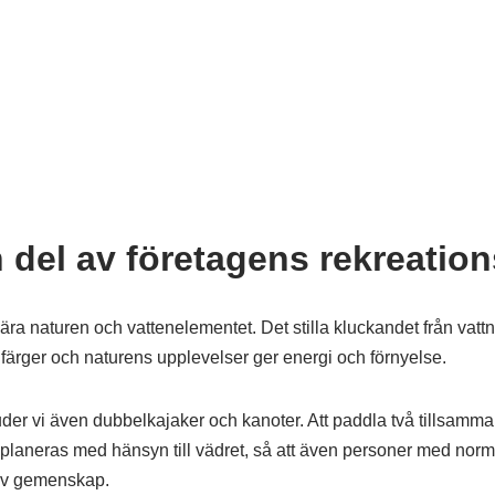
 del av företagens rekreatio
ra naturen och vattenelementet. Det stilla kluckandet från vattnet 
 färger och naturens upplevelser ger energi och förnyelse.
der vi även dubbelkajaker och kanoter. Att paddla två tillsamman
r planeras med hänsyn till vädret, så att även personer med norm
 av gemenskap.